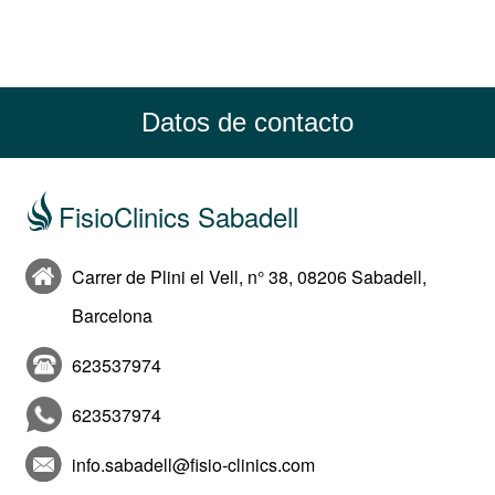
Datos de contacto
FisioClinics Sabadell
Carrer de Plini el Vell, n° 38, 08206 Sabadell,
Barcelona
623537974
623537974
info.sabadell@fisio-clinics.com