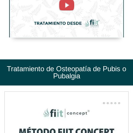
o
Pubalgia.
Tratamiento
de
Fisioterapia
-
FisioClinics
Tratamiento de Osteopatía de Pubis o
Madrid
Pubalgia