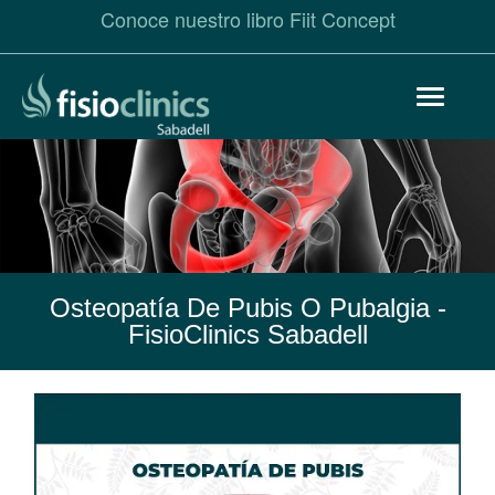
Conoce nuestro libro Fiit Concept
Pasar
Toggle
al
navigat
contenido
principal
Osteopatía De Pubis O Pubalgia
-
FisioClinics Sabadell
Osteopatía
de
Pubis