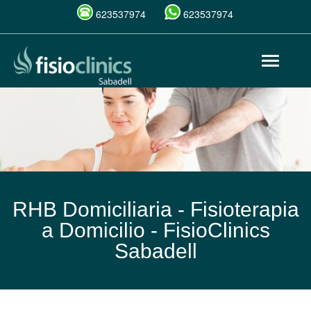
623537974
623537974
Pasar
Toggle
al
navigat
contenido
principal
RHB Domiciliaria - Fisioterapia
a Domicilio -
FisioClinics
Sabadell