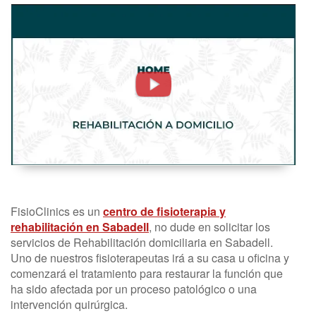
Rehabilitación
Domiciliaria
o
RHB.
Fisioterapia
A
Domicilio
-
FisioClinics
FisioClinics es un
centro de fisioterapia y
Madrid
rehabilitación en Sabadell
, no dude en solicitar los
servicios de Rehabilitación domiciliaria en Sabadell.
Uno de nuestros fisioterapeutas irá a su casa u oficina y
comenzará el tratamiento para restaurar la función que
ha sido afectada por un proceso patológico o una
intervención quirúrgica.