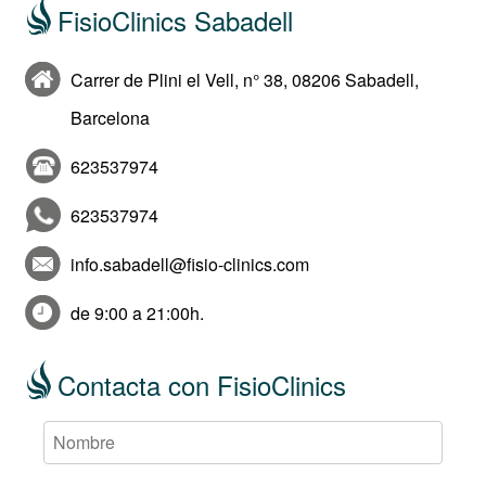
FisioClinics Sabadell
Carrer de Plini el Vell, n° 38, 08206 Sabadell,
Barcelona
623537974
623537974
info.sabadell@fisio-clinics.com
de 9:00 a 21:00h.
Contacta con FisioClinics