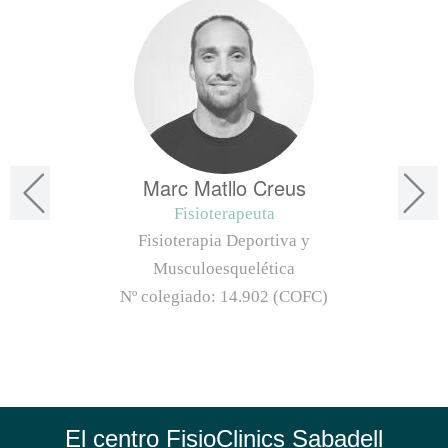
Marc Matllo Creus
Fisioterapeuta
Fisioterapia Deportiva y
Musculoesquelética
Nº colegiado:
14.902 (COFC)
El centro FisioClinics Sabadell