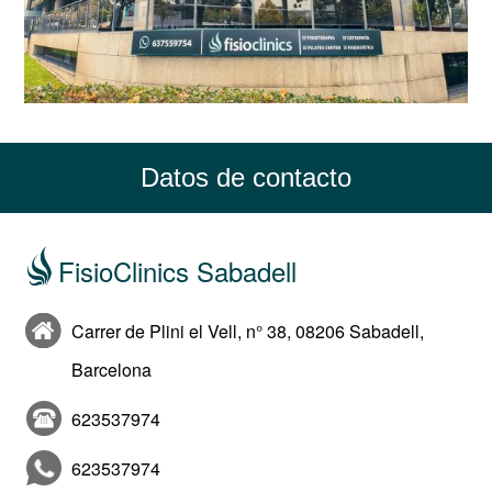
Datos de contacto
FisioClinics Sabadell
Carrer de Plini el Vell, n° 38, 08206 Sabadell,
Barcelona
623537974
623537974