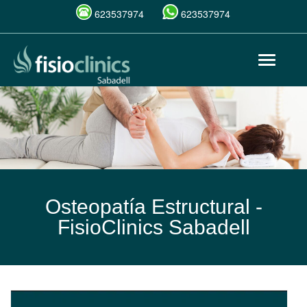
623537974
623537974
Pasar
Toggle
al
navigat
contenido
principal
Osteopatía Estructural -
FisioClinics Sabadell
Osteopatía