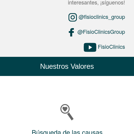
interesantes, ¡síguenos!
@fisioclinics_group
@FisioClinicsGroup
FisioClinics
Nuestros Valores
Búsqueda de las causas