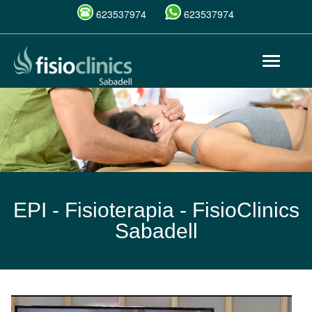
623537974
623537974
Pasar
Toggle
al
navigat
contenido
principal
EPI - Fisioterapia -
FisioClinics
Sabadell
EPI