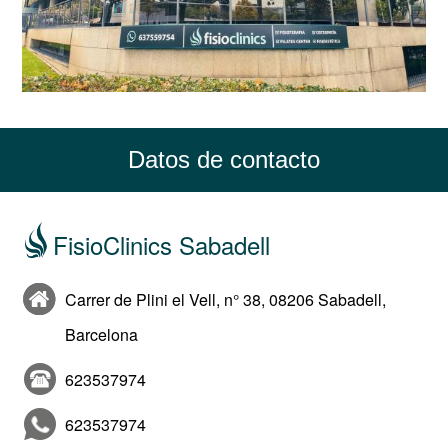
Datos de contacto
FisioClinics Sabadell
Carrer de Plini el Vell, n° 38, 08206 Sabadell,
Barcelona
623537974
623537974