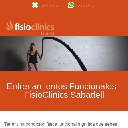
623537974
623537974
Pasar
Toggle
al
navigat
contenido
principal
Entrenamientos Funcionales -
FisioClinics Sabadell
Tener una condición física funcional significa que tienes