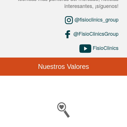
interesantes, ¡síguenos!
@fisioclinics_group
@FisioClinicsGroup
FisioClinics
Nuestros Valores