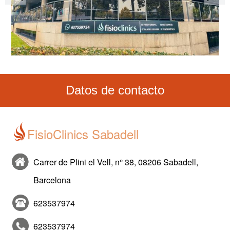
Datos de contacto
FisioClinics Sabadell
Carrer de Plini el Vell, n° 38, 08206 Sabadell,
Barcelona
623537974
623537974