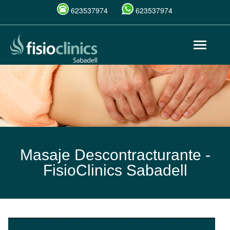
623537974
623537974
Pasar
Toggle
al
navigat
contenido
principal
Masaje Descontracturante -
FisioClinics Sabadell
Masaje