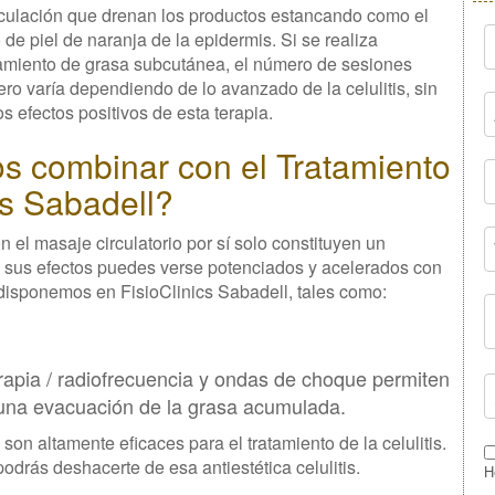
irculación que drenan los productos estancando como el
o de piel de naranja de la epidermis. Si se realiza
amiento de grasa subcutánea, el número de sesiones
ro varía dependiendo de lo avanzado de la celulitis, sin
s efectos positivos de esta terapia.
s combinar con el Tratamiento
ics Sabadell?
 el masaje circulatorio por sí solo constituyen un
go, sus efectos puedes verse potenciados y acelerados con
disponemos en FisioClinics Sabadell, tales como:
rapia / radiofrecuencia y ondas de choque permiten
r una evacuación de la grasa acumulada.
son altamente eficaces para el tratamiento de la celulitis.
odrás deshacerte de esa antiestética celulitis.
H