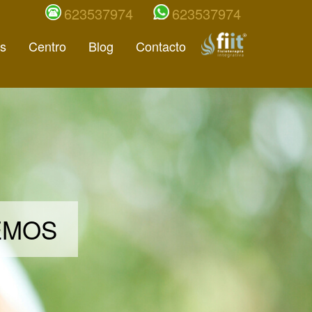
623537974
623537974
s
Centro
Blog
Contacto
DEMOS