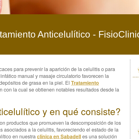
tamiento Anticelulítico -
FisioClin
caces para prevenir la aparición de la celulitis o para
linfático manual y masaje circulatorio favorecen la
depósitos de grasa en la piel. El
Tratamiento
 con la cual se obtienen notables resultados desde la
icelulítico y en qué consiste?
con productos que promueven la descomposición de los
s asociados a la celulitis, favoreciendo el estado de la
ulítico en nuestra
clínica en Sabadell
es una solución