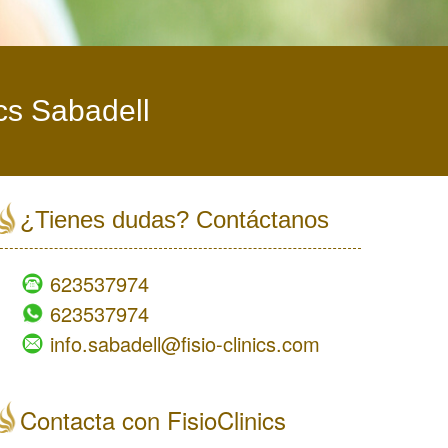
ics Sabadell
¿Tienes dudas? Contáctanos
623537974
623537974
info.sabadell@fisio-clinics.com
Contacta con FisioClinics