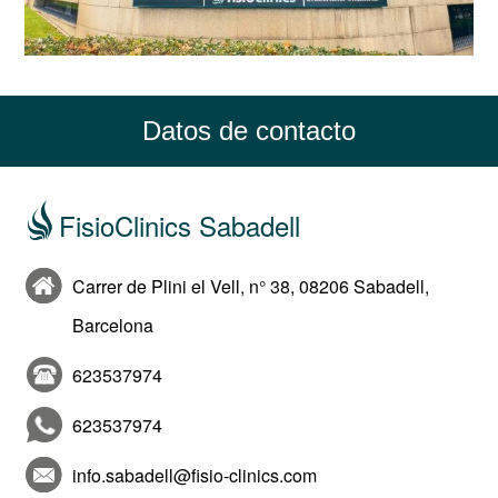
Datos de contacto
FisioClinics Sabadell
Carrer de Plini el Vell, n° 38, 08206 Sabadell,
Barcelona
623537974
623537974
info.sabadell@fisio-clinics.com