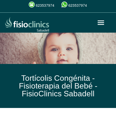
623537974
623537974
Pasar
Toggle
al
navigat
contenido
principal
Tortícolis Congénita -
Fisioterapia del Bebé -
FisioClinics Sabadell