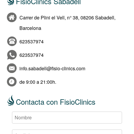
FisioClinics Sabadell
Carrer de Plini el Vell, n° 38, 08206 Sabadell,
Barcelona
623537974
623537974
info.sabadell@fisio-clinics.com
de 9:00 a 21:00h.
Contacta con FisioClinics