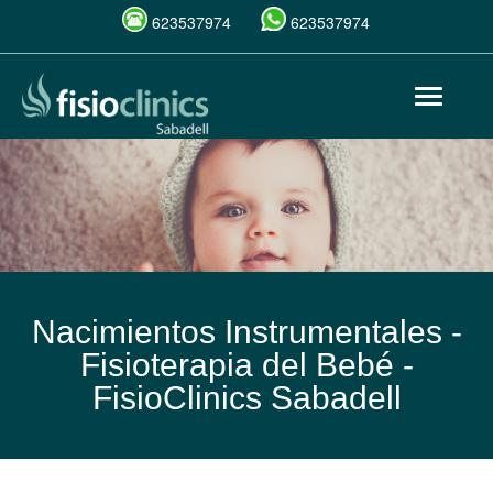
623537974
623537974
Pasar
Toggle
al
navigat
contenido
principal
Nacimientos Instrumentales -
Fisioterapia del Bebé -
FisioClinics Sabadell