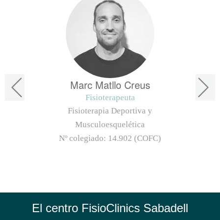
Marc Matllo Creus
Fisioterapeuta
Fisioterapia Deportiva y
Musculoesquelética
Nº colegiado:
14.902 (COFC)
El centro FisioClinics Sabadell